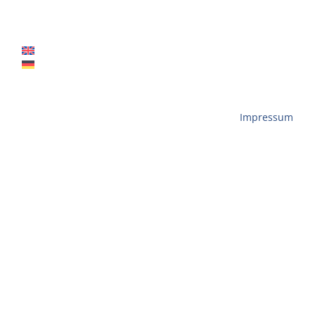
Reiseschutz
Kontakt
Impressum
Datenschutzbestimmung
AGB
ODR-Verordnung
GV DESIGN | Copyright © 2024