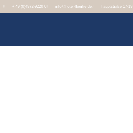
+´49 (0)4972-9220 0
info@hotel-floerke.de
Hauptstraße 17-19